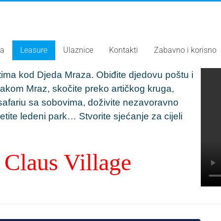
ja
Leasure
Ulaznice
Kontakti
Zabavno i korisno
ima kod Djeda Mraza. Obiđite djedovu poštu i
Bakom Mraz, skočite preko artičkog kruga,
 safariu sa sobovima, doživite nezavoravno
jetite ledeni park… Stvorite sjećanje za cijeli
 Claus Village