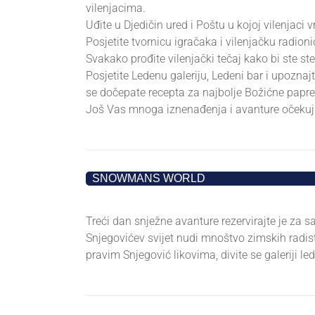
vilenjacima.
Uđite u Djedičin ured i Poštu u kojoj vilenjaci 
Posjetite tvornicu igračaka i vilenjačku radioni
Svakako prođite vilenjački tečaj kako bi ste s
Posjetite Ledenu galeriju, Ledeni bar i upozna
se dočepate recepta za najbolje Božićne papre
Još Vas mnoga iznenađenja i avanture očekuju
•
SNOWMANS WORLD
•
Treći dan snježne avanture rezervirajte je za
Snjegovićev svijet nudi mnoštvo zimskih radist
pravim Snjegović likovima, divite se galeriji le