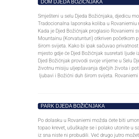
•
DOM DJEDA BOŽIĆNJAKA
•
Smješteni u selu Djeda Božićnjaka, djedicu može
Tradocionalna laponska koliba u Rovaniemiu 
Kada je Djed Božićnjak proglasio Rovaniemi s
Mountainu (Korvatunturi) otkriven početkom pr
širom svijeta. Kako bi ipak sačuvao privatnost s
mjesto gdje će Djed Božićnjak susretati ljude i
Djed Božićnjak provodi svoje vrijeme u Selu D
životnu misiju uljepšavanja dječjih života i pot
ljubavi i Božićni duh širom svijeta. Rovaniem
•
PARK DJEDA BOŽIĆNJAKA
•
Po dolasku u Rovaniemi možda ćete biti umorni,
topao krevet, ušuškajte se i polako utonite u s
iz sna niste ni probudili. Već drugo jutro može