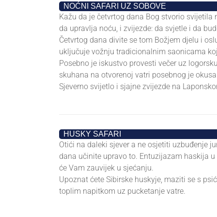
•
NOĆNI SAFARI UZ SOBOVE
•
Kažu da je četvrtog dana Bog stvorio svijetil
da upravlja noću, i zvijezde: da svjetle i da b
Četvrtog dana divite se tom Božjem djelu i osl
uključuje vožnju tradicionalnim saonicama koj
Posebno je iskustvo provesti večer uz logorsku
skuhana na otvorenoj vatri posebnog je okusa i
Sjeverno svijetlo i sjajne zvijezde na Laponsk
•
HUSKY SAFARI
•
Otići na daleki sjever a ne osjetiti uzbuđenj
dana učinite upravo to. Entuzijazam haskija u 
će Vam zauvijek u sjećanju.
Upoznat ćete Sibirske huskyje, maziti se s psići
toplim napitkom uz pucketanje vatre.