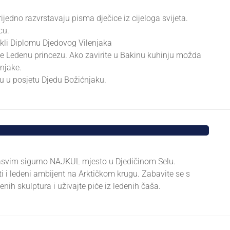
vrijedno razvrstavaju pisma dječice iz cijeloga svijeta.
cu.
tekli Diplomu Djedovog Vilenjaka
jte Ledenu princezu. Ako zavirite u Bakinu kuhinju možda
njake.
 u posjetu Djedu Božićnjaku.
 sasvim sigurno NAJKUL mjesto u Djedičinom Selu.
i i ledeni ambijent na Arktičkom krugu. Zabavite se s
denih skulptura i uživajte piće iz ledenih čaša.