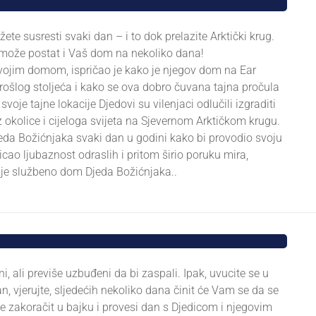
te susresti svaki dan – i to dok prelazite Arktički krug.
može postat i Vaš dom na nekoliko dana!
vojim domom, ispričao je kako je njegov dom na Ear
ošlog stoljeća i kako se ova dobro čuvana tajna pročula
voje tajne lokacije Djedovi su vilenjaci odlučili izgraditi
z okolice i cijeloga svijeta na Sjevernom Arktičkom krugu.
jeda Božićnjaka svaki dan u godini kako bi provodio svoju
icao ljubaznost odraslih i pritom širio poruku mira,
i je službeno dom Djeda Božićnjaka..
 ali previše uzbuđeni da bi zaspali. Ipak, uvucite se u
an, vjerujte, sljedećih nekoliko dana činit će Vam se da se
te zakoračit u bajku i provesi dan s Djedicom i njegovim