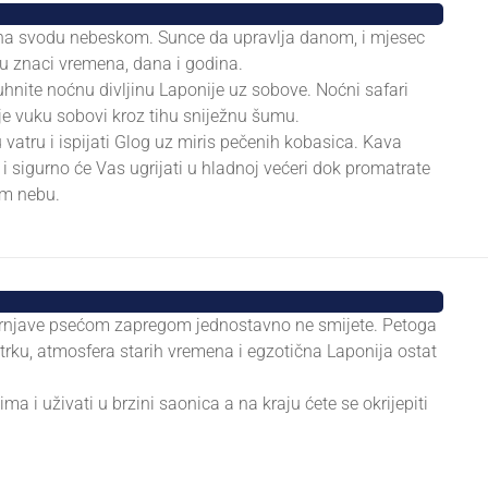
a na svodu nebeskom. Sunce da upravlja danom, i mjesec
udu znaci vremena, dana i godina.
uhnite noćnu divljinu Laponije uz sobove. Noćni safari
e vuku sobovi kroz tihu sniježnu šumu.
 vatru i ispijati Glog uz miris pečenih kobasica. Kava
 sigurno će Vas ugrijati u hladnoj većeri dok promatrate
om nebu.
e jurnjave psećom zapregom jednostavno ne smijete. Petoga
trku, atmosfera starih vremena i egzotična Laponija ostat
ma i uživati u brzini saonica a na kraju ćete se okrijepiti