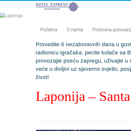
Početna
O nama
Poslovna putovan
Provedite 6 nezaboravnih dana u gost
radionicu igračaka, pecite kolače sa 
provozajte pseću zapregu, uživajte u
veće u divljini uz sjeverno svjetlo, pos
život!
Laponija – Santa