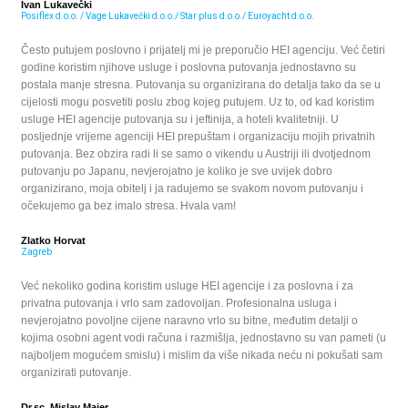
Ivan Lukavečki
Posiflex d.o.o. / Vage Lukavečki d.o.o./ Star plus d.o.o./ Euroyacht d.o.o.
Često putujem poslovno i prijatelj mi je preporučio HEI agenciju. Već četiri
godine koristim njihove usluge i poslovna putovanja jednostavno su
postala manje stresna. Putovanja su organizirana do detalja tako da se u
cijelosti mogu posvetiti poslu zbog kojeg putujem. Uz to, od kad koristim
usluge HEI agencije putovanja su i jeftinija, a hoteli kvalitetniji. U
posljednje vrijeme agenciji HEI prepuštam i organizaciju mojih privatnih
putovanja. Bez obzira radi li se samo o vikendu u Austriji ili dvotjednom
putovanju po Japanu, nevjerojatno je koliko je sve uvijek dobro
organizirano, moja obitelj i ja radujemo se svakom novom putovanju i
očekujemo ga bez imalo stresa. Hvala vam!
Zlatko Horvat
Zagreb
Već nekoliko godina koristim usluge HEI agencije i za poslovna i za
privatna putovanja i vrlo sam zadovoljan. Profesionalna usluga i
nevjerojatno povoljne cijene naravno vrlo su bitne, međutim detalji o
kojima osobni agent vodi računa i razmišlja, jednostavno su van pameti (u
najboljem mogućem smislu) i mislim da više nikada neću ni pokušati sam
organizirati putovanje.
Dr.sc. Mislav Majer