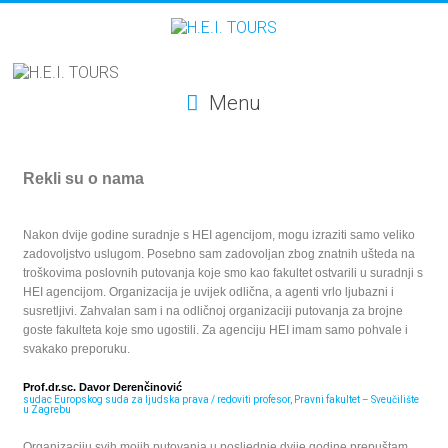
Menu
Rekli su o nama
Nakon dvije godine suradnje s HEI agencijom, mogu izraziti samo veliko
zadovoljstvo uslugom. Posebno sam zadovoljan zbog znatnih ušteda na
troškovima poslovnih putovanja koje smo kao fakultet ostvarili u suradnji s
HEI agencijom. Organizacija je uvijek odlična, a agenti vrlo ljubazni i
susretljivi. Zahvalan sam i na odličnoj organizaciji putovanja za brojne
goste fakulteta koje smo ugostili. Za agenciju HEI imam samo pohvale i
svakako preporuku.
Prof.dr.sc. Davor Derenčinović
sudac Europskog suda za ljudska prava / redoviti profesor, Pravni fakultet – Sveučilište
u Zagrebu
Organizaciju svih mojih putovanja u posljednje dvije godine prepuštam