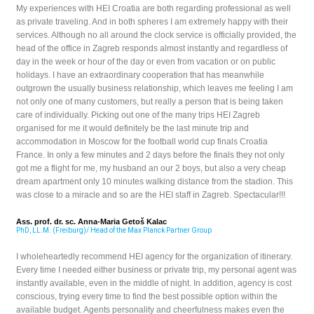
My experiences with HEI Croatia are both regarding professional as well
as private traveling. And in both spheres I am extremely happy with their
services. Although no all around the clock service is officially provided, the
head of the office in Zagreb responds almost instantly and regardless of
day in the week or hour of the day or even from vacation or on public
holidays. I have an extraordinary cooperation that has meanwhile
outgrown the usually business relationship, which leaves me feeling I am
not only one of many customers, but really a person that is being taken
care of individually. Picking out one of the many trips HEI Zagreb
organised for me it would definitely be the last minute trip and
accommodation in Moscow for the football world cup finals Croatia
France. In only a few minutes and 2 days before the finals they not only
got me a flight for me, my husband an our 2 boys, but also a very cheap
dream apartment only 10 minutes walking distance from the stadion. This
was close to a miracle and so are the HEI staff in Zagreb. Spectacular!!!
Ass. prof. dr. sc. Anna-Maria Getoš Kalac
PhD, LL.M. (Freiburg)/ Head of the Max Planck Partner Group
I wholeheartedly recommend HEI agency for the organization of itinerary.
Every time I needed either business or private trip, my personal agent was
instantly available, even in the middle of night. In addition, agency is cost
conscious, trying every time to find the best possible option within the
available budget. Agents personality and cheerfulness makes even the