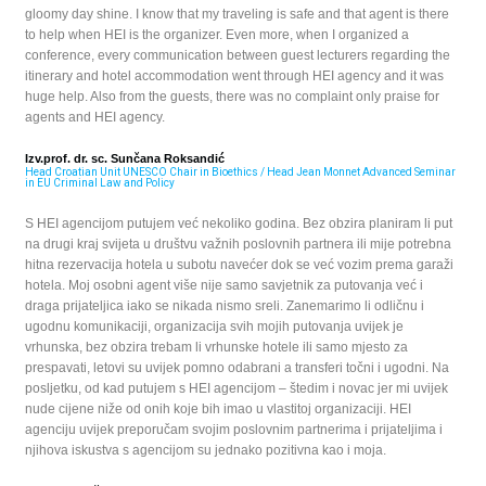
gloomy day shine. I know that my traveling is safe and that agent is there
to help when HEI is the organizer. Even more, when I organized a
conference, every communication between guest lecturers regarding the
itinerary and hotel accommodation went through HEI agency and it was
huge help. Also from the guests, there was no complaint only praise for
agents and HEI agency.
Izv.prof. dr. sc. Sunčana Roksandić
Head Croatian Unit UNESCO Chair in Bioethics / Head Jean Monnet Advanced Seminar
in EU Criminal Law and Policy
S HEI agencijom putujem već nekoliko godina. Bez obzira planiram li put
na drugi kraj svijeta u društvu važnih poslovnih partnera ili mije potrebna
hitna rezervacija hotela u subotu navećer dok se već vozim prema garaži
hotela. Moj osobni agent više nije samo savjetnik za putovanja već i
draga prijateljica iako se nikada nismo sreli. Zanemarimo li odličnu i
ugodnu komunikaciji, organizacija svih mojih putovanja uvijek je
vrhunska, bez obzira trebam li vrhunske hotele ili samo mjesto za
prespavati, letovi su uvijek pomno odabrani a transferi točni i ugodni. Na
posljetku, od kad putujem s HEI agencijom – štedim i novac jer mi uvijek
nude cijene niže od onih koje bih imao u vlastitoj organizaciji. HEI
agenciju uvijek preporučam svojim poslovnim partnerima i prijateljima i
njihova iskustva s agencijom su jednako pozitivna kao i moja.