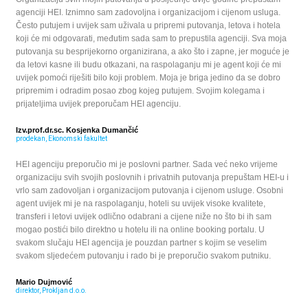
agenciji HEI. Iznimno sam zadovoljna i organizacijom i cijenom usluga.
Često putujem i uvijek sam uživala u pripremi putovanja, letova i hotela
koji će mi odgovarati, međutim sada sam to prepustila agenciji. Sva moja
putovanja su besprijekorno organizirana, a ako što i zapne, jer moguće je
da letovi kasne ili budu otkazani, na raspolaganju mi je agent koji će mi
uvijek pomoći riješiti bilo koji problem. Moja je briga jedino da se dobro
pripremim i odradim posao zbog kojeg putujem. Svojim kolegama i
prijateljima uvijek preporučam HEI agenciju.
Izv.prof.dr.sc. Kosjenka Dumančić
prodekan, Ekonomski fakultet
HEI agenciju preporučio mi je poslovni partner. Sada već neko vrijeme
organizaciju svih svojih poslovnih i privatnih putovanja prepuštam HEI-u i
vrlo sam zadovoljan i organizacijom putovanja i cijenom usluge. Osobni
agent uvijek mi je na raspolaganju, hoteli su uvijek visoke kvalitete,
transferi i letovi uvijek odlično odabrani a cijene niže no što bi ih sam
mogao postići bilo direktno u hotelu ili na online booking portalu. U
svakom slučaju HEI agencija je pouzdan partner s kojim se veselim
svakom sljedećem putovanju i rado bi je preporučio svakom putniku.
Mario Dujmović
direktor, Prokljan d.o.o.