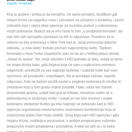
Zagreb - Hrvatska
Kraj je godine i prilika je da konačno, ne samo privatno, čestitkom gđi
Arijani Krizel za uspješnu novu i zahvalom za učinjeno u protekloj, i javno
zahvalim njoj i cijeloj ekipi agencije za izuzetnu pomoć u ostvarivanju
mojih putovanja. Budući da je vrlo često to bilo „u posljednji trenutak“, da
nije bilo njih vjerojatno ponekad ne bih ni otputovao. Posebno se to
odnosi na dva putovanja u New York kad je, zbog pomicanja datuma
odlaska, „u roku keks“ trebalo pronaći najpovoljniju kartu. Tijekom
boravaka u New Yorku osvjedočio sam se da se u Velikoj jabuci doista
„nikad ne spava“. No, moje iskustvo s HEI jednako je tako, uvijek je tamo,
ne znam doista kako, gđa Arijana koja će vam u najkraćem vremenu
odgovoriti i predložiti za vas najbolje rješenje. I izabrati hotel koji vam
cjenovno, ali ponajviše i smještajem, što je ponekad važnije, najviše
odgovara. A da ne kažem pružiti savjet u pogledu restorana ili izložbe ili
predstave koju u tom gradu vrijedi posjetiti. I tako, sada već barem
dvanaestak godina, uvijek kad god je trebalo, neovisno radilo se o
jednostavnoj ili složenijoj molbi. I uvijek je sve bilo izvrsno! I uvijek
beskrajno strpljenje! Koliko ga ima najbolje se pokazalo kad je HEI
agencija organizirala međunarodnu znanstvenu konferenciju koju je
organizirao jedan član moje obitelji. Zbog toga sam HEI agenciju i gđu
Arijanu Krizel, voditeljicu poslovnice, s velikim povjerenjem naširoko
preporučio mojim prijateljima i poznatima. A neki od njih su i te kakvi