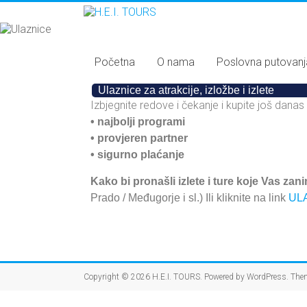
Početna
O nama
Poslovna putovanj
•
Ulaznice za atrakcije, izložbe i izlete
•
Izbjegnite redove i čekanje i kupite još danas
• najbolji programi
• provjeren partner
• sigurno plaćanje
Kako bi pronašli izlete i ture koje Vas zan
Prado / Međugorje i sl.) Ili kliknite na link
UL
Copyright © 2026
H.E.I. TOURS
. Powered by
WordPress
. The