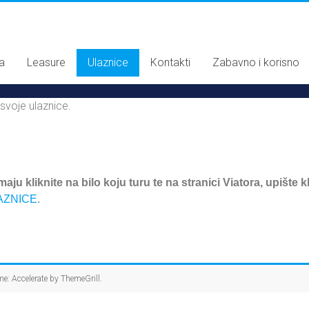
a
Leasure
Ulaznice
Kontakti
Zabavno i korisno
 svoje ulaznice.
imaju
kliknite na bilo koju turu te na stranici Viatora
, upište k
AZNICE
.
me: Accelerate by
ThemeGrill
.