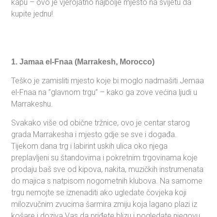
kapu – ovo je vjerojatno najbolje mjesto na svijetu da
kupite jednu!
1. Jamaa el-Fnaa (Marrakesh, Morocco)
Teško je zamisliti mjesto koje bi moglo nadmašiti Jemaa
el-Fnaa na ”glavnom trgu” – kako ga zove većina ljudi u
Marrakeshu.
Svakako više od obične tržnice, ovo je centar starog
grada Marrakesha i mjesto gdje se sve i događa.
Tijekom dana trg i labirint uskih ulica oko njega
preplavljeni su štandovima i pokretnim trgovinama koje
prodaju baš sve od kipova, nakita, muzičkih instrumenata
do majica s natpisom nogometnih klubova. Na samome
trgu nemojte se iznenaditi ako ugledate čovjeka koji
milozvučnim zvucima šarmira zmiju koja lagano plazi iz
košare i doziva Vas da priđete blizu i pogledate njegovu