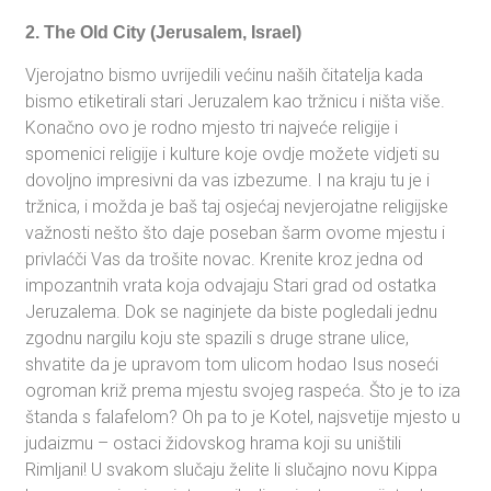
2. The Old City (Jerusalem, Israel)
Vjerojatno bismo uvrijedili većinu naših čitatelja kada
bismo etiketirali stari Jeruzalem kao tržnicu i ništa više.
Konačno ovo je rodno mjesto tri najveće religije i
spomenici religije i kulture koje ovdje možete vidjeti su
dovoljno impresivni da vas izbezume. I na kraju tu je i
tržnica, i možda je baš taj osjećaj nevjerojatne religijske
važnosti nešto što daje poseban šarm ovome mjestu i
privlaćči Vas da trošite novac. Krenite kroz jedna od
impozantnih vrata koja odvajaju Stari grad od ostatka
Jeruzalema. Dok se naginjete da biste pogledali jednu
zgodnu nargilu koju ste spazili s druge strane ulice,
shvatite da je upravom tom ulicom hodao Isus noseći
ogroman križ prema mjestu svojeg raspeća. Što je to iza
štanda s falafelom? Oh pa to je Kotel, najsvetije mjesto u
judaizmu – ostaci židovskog hrama koji su uništili
Rimljani! U svakom slučaju želite li slučajno novu Kippa