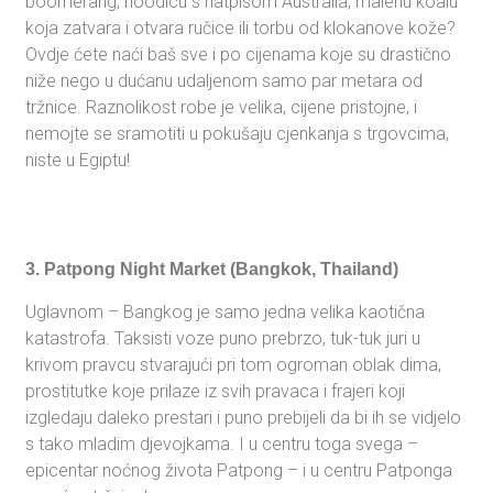
boomerang, hoodicu s natpisom Australia, malenu koalu
koja zatvara i otvara ručice ili torbu od klokanove kože?
Ovdje ćete naći baš sve i po cijenama koje su drastično
niže nego u dućanu udaljenom samo par metara od
tržnice. Raznolikost robe je velika, cijene pristojne, i
nemojte se sramotiti u pokušaju cjenkanja s trgovcima,
niste u Egiptu!
3. Patpong Night Market (Bangkok, Thailand)
Uglavnom – Bangkog je samo jedna velika kaotična
katastrofa. Taksisti voze puno prebrzo, tuk-tuk juri u
krivom pravcu stvarajući pri tom ogroman oblak dima,
prostitutke koje prilaze iz svih pravaca i frajeri koji
izgledaju daleko prestari i puno prebijeli da bi ih se vidjelo
s tako mladim djevojkama. I u centru toga svega –
epicentar noćnog života Patpong – i u centru Patponga