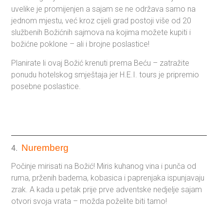
uvelike je promijenjen a sajam se ne održava samo na
jednom mjestu, već kroz cijeli grad postoji više od 20
službenih Božićnih sajmova na kojima možete kupiti i
božićne poklone – ali i brojne poslastice!
Planirate li ovaj Božić krenuti prema Beću – zatražite
ponudu hotelskog smještaja jer H.E.I. tours je pripremio
posebne poslastice.
Nuremberg
4.
Počinje mirisati na Božić! Miris kuhanog vina i punča od
ruma, prženih badema, kobasica i paprenjaka ispunjavaju
zrak. A kada u petak prije prve adventske nedjelje sajam
otvori svoja vrata – možda poželite biti tamo!