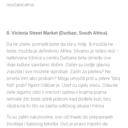
novčanicama.
8. Victoria Street Market (Durban, South Africa)
Da ne znate, pomislili biste da ste u Indiji. Ili možda ne
biste, možda je definitivno Afrika. Stvarno je teško reći –
natkrivena tržnica u centru Durbana šeta između ove
dvije kulture savršeno dobro. Začini su ovdje glavna
zvjezda i sve možete isprobati. Začin za piletinu? Ne
smeta Vim ako probam? Mogu umočiti prst u zeleni “bbq
fish” prah? Njum! Odličan je. Uzet ću cijelu vreću. Odavde
ćete sigurno otići s vrećom začina s kojima pojma
nemate što biste učinili jednom kad dođete kući, bez
obzira na to što su zaista odličnog okusa i mirisa.
Tu su zatim rukotvorine, sve od maski do prepariranih
životinja i šarenog tekstila. Ovo je pravo mjesto da