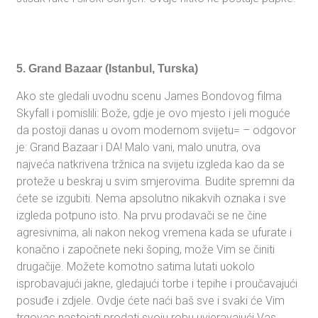
5. Grand Bazaar (Istanbul, Turska)
Ako ste gledali uvodnu scenu James Bondovog filma
Skyfall i pomislili: Bože, gdje je ovo mjesto i jeli moguće
da postoji danas u ovom modernom svijetu= – odgovor
je: Grand Bazaar i DA! Malo vani, malo unutra, ova
najveća natkrivena tržnica na svijetu izgleda kao da se
proteže u beskraj u svim smjerovima. Budite spremni da
ćete se izgubiti. Nema apsolutno nikakvih oznaka i sve
izgleda potpuno isto. Na prvu prodavači se ne čine
agresivnima, ali nakon nekog vremena kada se ufurate i
konačno i započnete neki šoping, može Vim se činiti
drugačije. Možete komotno satima lutati uokolo
isprobavajući jakne, gledajući torbe i tepihe i proučavajući
posuđe i zdjele. Ovdje ćete naći baš sve i svaki će Vim
trgovac nastojati prodati svoju robu uvjeravajući Vas