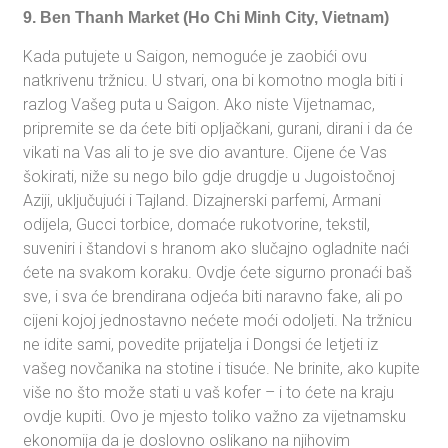
9. Ben Thanh Market (Ho Chi Minh City, Vietnam)
Kada putujete u Saigon, nemoguće je zaobići ovu
natkrivenu tržnicu. U stvari, ona bi komotno mogla biti i
razlog Vašeg puta u Saigon. Ako niste Vijetnamac,
pripremite se da ćete biti opljačkani, gurani, dirani i da će
vikati na Vas ali to je sve dio avanture. Cijene će Vas
šokirati, niže su nego bilo gdje drugdje u Jugoistočnoj
Aziji, uključujući i Tajland. Dizajnerski parfemi, Armani
odijela, Gucci torbice, domaće rukotvorine, tekstil,
suveniri i štandovi s hranom ako slučajno ogladnite naći
ćete na svakom koraku. Ovdje ćete sigurno pronaći baš
sve, i sva će brendirana odjeća biti naravno fake, ali po
cijeni kojoj jednostavno nećete moći odoljeti. Na tržnicu
ne idite sami, povedite prijatelja i Dongsi će letjeti iz
vašeg novčanika na stotine i tisuće. Ne brinite, ako kupite
više no što može stati u vaš kofer – i to ćete na kraju
ovdje kupiti. Ovo je mjesto toliko važno za vijetnamsku
ekonomija da je doslovno oslikano na njihovim