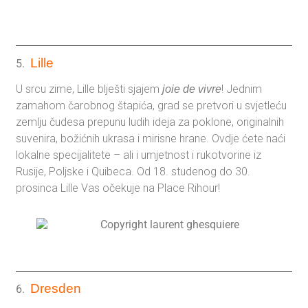
Lille
5.
U srcu zime, Lille blješti sjajem
! Jednim
joie de vivre
zamahom čarobnog štapića, grad se pretvori u svjetleću
zemlju čudesa prepunu ludih ideja za poklone, originalnih
suvenira, božićnih ukrasa i mirisne hrane. Ovdje ćete naći
lokalne specijalitete – ali i umjetnost i rukotvorine iz
Rusije, Poljske i Quibeca. Od 18. studenog do 30.
prosinca Lille Vas očekuje na Place Rihour!
Dresden
6.