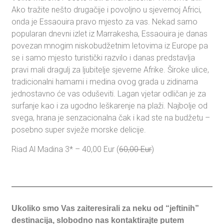
Ako tražite nešto drugačije i povoljno u sjevernoj Africi,
onda je Essaouira pravo mjesto za vas. Nekad samo
popularan dnevni izlet iz Marrakesha, Essaouira je danas
povezan mnogim niskobudžetnim letovima iz Europe pa
se i samo mjesto turistički razvilo i danas predstavlja
pravi mali dragulj za ljubitelje sjeverne Afrike. Široke ulice,
tradicionalni hamami i medina ovog grada u zidinama
jednostavno će vas oduševiti. Lagan vjetar odličan je za
surfanje kao i za ugodno leškarenje na plaži. Najbolje od
svega, hrana je senzacionalna čak i kad ste na budžetu –
posebno super svježe morske delicije.
Riad Al Madina 3* – 40,00 Eur (
60,00 Eur
)
Ukoliko smo Vas zaiteresirali za neku od “jeftinih”
destinacija, slobodno nas kontaktirajte putem