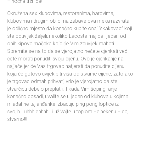
– noćna tržnica!
Okružena sex klubovima, restoranima, barovima,
klubovima i drugim oblicima zabave ova meka razvrata
je odlično mjesto da konačno kupite onaj “skakavac” koji
ste oduvijek željeli, nekoliko Lacoste majica i jedan od
onih kipova mačaka koja će Vim zauvijek mahati.
Spremite se na to da se vjerojatno nećete cjenkati već
ćete morati ponuditi svoju cijenu. Ovo je cjenkanje na
najjače jer će Vas trgovac natjerati da ponudite cijenu
koja će gotovo uvijek biti viša od stvarne cijene, zato ako
je trgovac odmah prihvati, vrlo je vjerojatno da ste
stvarčicu debelo preplatili. I kada Vim šopingiranje
konačno dosadi, uvalite se u jedan od klubova u kojima
mlađahne tajlanđanke izbacuju ping pong loptice iz
svojih… uhhh ehhhh.. i uživajte u toplom Heinekenu – da,
stvarno!!!