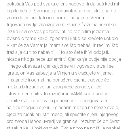
pokušati Vas pod svaku cijenu nagovoriti da baš kod njih
kupite nešto. Svi mogu prodavati istu robu, ali to samo
znači da će prodati oni uporniji i napadniji. Većina
trgovaca ovdje zna izgovoriti ključne fraze na nekoliko
jezika i svi će Vas pozdravljati na različitim jezicima
ovisno o tome kako izgledate i kako se krećete uokolo.
Vikat će za Vama: ja imam sve što trebaš; ili: reci mi što
tražiš ja ću ti to nabaviti – i to što ćete ih Vi odbijati,
nikada nikoga neće uznemiriti. Cjenkanje ovdje nije opcija
– nego obaveza i cjenkajući se vi i trgovac u stvari se
igrate, on Vas zabavlja a Vi njemu skraćujete vrijeme.
Pristanete li odmah na ponuđenu cijenu, trgovac će
možda biti zadovoljan zbog veće zarade, ali će
istovremeno biti vrlo razočaran VAMA kao osobom.
Učinite svoju domovinu ponosnom i ispregovarajte
najnižu moguću cijenu! Egipćanin možda ne može svojoj
djeci za ručak priuštiti meso, ali spustite cijenu njegovog
proizvoda i ispod uvredljive granice i rezultat će biti čvrst
stisak ruke i široki osmjeh. Ovdje nitko ne poštuje papke!