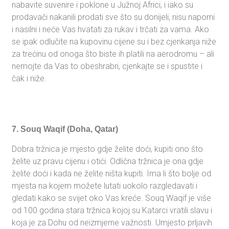
nabavite suvenire i poklone u Južnoj Africi, i iako su
prodavači nakanili prodati sve što su donijeli, nisu naporni
i nasilni i neće Vas hvatati za rukav i trčati za vama. Ako
se ipak odlučite na kupovinu cijene su i bez cjenkanja niže
za trećinu od onoga što biste ih platili na aerodromu – ali
nemojte da Vas to obeshrabri, cjenkajte se i spustite i
čak i niže.
7. Souq Waqif (Doha, Qatar)
Dobra tržnica je mjesto gdje želite doći, kupiti ono što
želite uz pravu cijenu i otići. Odlična tržnica je ona gdje
želite doći i kada ne želite ništa kupiti. Ima li što bolje od
mjesta na kojem možete lutati uokolo razgledavati i
gledati kako se svijet oko Vas kreće. Souq Waqif je više
od 100 godina stara tržnica kojoj su Katarci vratili slavu i
koja je za Dohu od neizmjerne važnosti. Umjesto prljavih