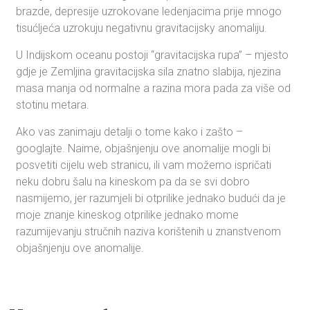
brazde, depresije uzrokovane ledenjacima prije mnogo
tisućljeća uzrokuju negativnu gravitacijsky anomaliju.
U Indijskom oceanu postoji “gravitacijska rupa” – mjesto
gdje je Zemljina gravitacijska sila znatno slabija, njezina
masa manja od normalne a razina mora pada za više od
stotinu metara.
Ako vas zanimaju detalji o tome kako i zašto –
googlajte. Naime, objašnjenju ove anomalije mogli bi
posvetiti cijelu web stranicu, ili vam možemo ispričati
neku dobru šalu na kineskom pa da se svi dobro
nasmijemo, jer razumjeli bi otprilike jednako budući da je
moje znanje kineskog otprilike jednako mome
razumijevanju stručnih naziva korištenih u znanstvenom
objašnjenju ove anomalije.