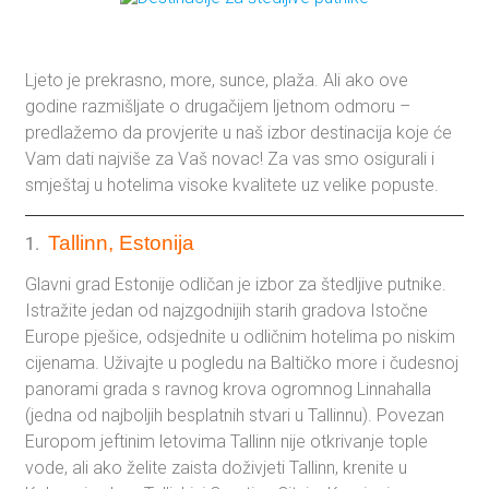
Ljeto je prekrasno, more, sunce, plaža. Ali ako ove
godine razmišljate o drugačijem ljetnom odmoru –
predlažemo da provjerite u naš izbor destinacija koje će
Vam dati najviše za Vaš novac! Za vas smo osigurali i
smještaj u hotelima visoke kvalitete uz velike popuste.
Tallinn, Estonija
1.
Glavni grad Estonije odličan je izbor za štedljive putnike.
Istražite jedan od najzgodnijih starih gradova Istočne
Europe pješice, odsjednite u odličnim hotelima po niskim
cijenama. Uživajte u pogledu na Baltičko more i čudesnoj
panorami grada s ravnog krova ogromnog Linnahalla
(jedna od najboljih besplatnih stvari u Tallinnu). Povezan
Europom jeftinim letovima Tallinn nije otkrivanje tople
vode, ali ako želite zaista doživjeti Tallinn, krenite u