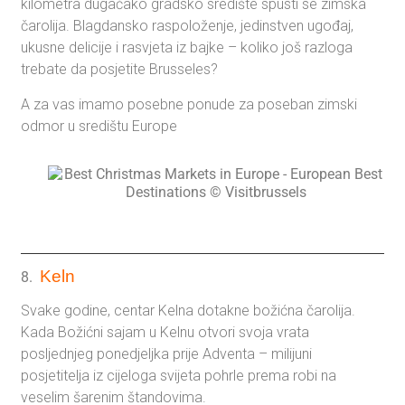
kilometra dugačako gradsko središte spusti se zimska
čarolija. Blagdansko raspoloženje, jedinstven ugođaj,
ukusne delicije i rasvjeta iz bajke – koliko još razloga
trebate da posjetite Brusseles?
A za vas imamo posebne ponude za poseban zimski
odmor u središtu Europe
Keln
8.
Svake godine, centar Kelna dotakne božićna čarolija.
Kada Božićni sajam u Kelnu otvori svoja vrata
posljednjeg ponedjeljka prije Adventa – milijuni
posjetitelja iz cijeloga svijeta pohrle prema robi na
veselim šarenim štandovima.