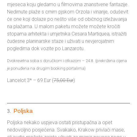
mjeseca koju gledamo u filmovima znanstvene fantazije.
Nedirnute plaže s crnim pjskom Orzola i vinarije, oduševit
će one koji dolaze po nešto više od običnog izležavanja
na plažama. U malom paketu možete možete kročiti
stopama arhitekta i umjetnika Cesara Martiquea, istražiti
čudesne planinarske staze i uživati u nevjerojatnim
pogledima dok vozite po Lanzarotu.
Dvokrevetna soba s doručkom i otkazom – 24.8.
(prekrižena cijena
je ponuđena na drugim booking portalima)
Lancelot 3* – 69 Eur (
75,00 Eur
)
Poljska
3.
Poljska nekako uspjeva ostati pristupačna a opet
nedovoljno posjećena. Svakako, Krakow privlači mase,