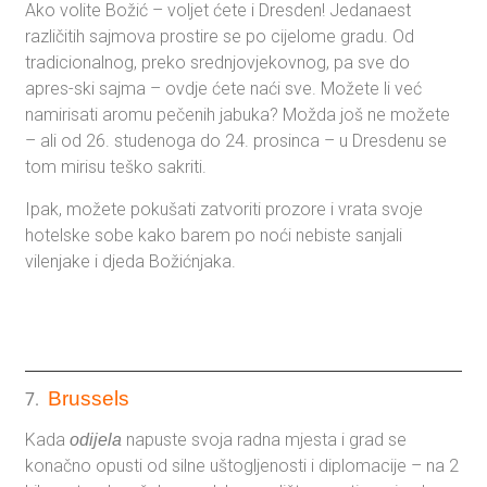
Ako volite Božić – voljet ćete i Dresden! Jedanaest
različitih sajmova prostire se po cijelome gradu. Od
tradicionalnog, preko srednjovjekovnog, pa sve do
apres-ski sajma – ovdje ćete naći sve. Možete li već
namirisati aromu pečenih jabuka? Možda još ne možete
– ali od 26. studenoga do 24. prosinca – u Dresdenu se
tom mirisu teško sakriti.
Ipak, možete pokušati zatvoriti prozore i vrata svoje
hotelske sobe kako barem po noći nebiste sanjali
vilenjake i djeda Božićnjaka.
Brussels
7.
Kada
napuste svoja radna mjesta i grad se
odijela
konačno opusti od silne uštogljenosti i diplomacije – na 2