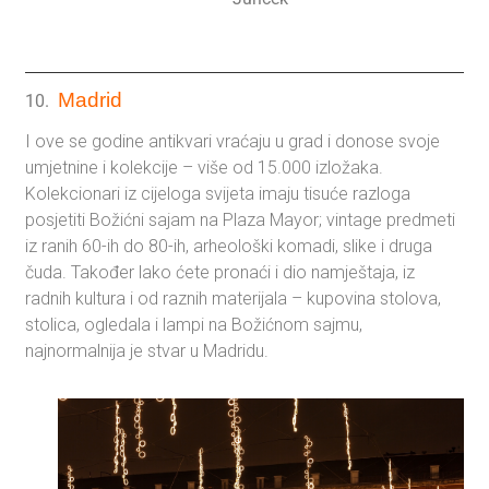
Madrid
10.
I ove se godine antikvari vraćaju u grad i donose svoje
umjetnine i kolekcije – više od 15.000 izložaka.
Kolekcionari iz cijeloga svijeta imaju tisuće razloga
posjetiti Božićni sajam na Plaza Mayor; vintage predmeti
iz ranih 60-ih do 80-ih, arheološki komadi, slike i druga
čuda. Također lako ćete pronaći i dio namještaja, iz
radnih kultura i od raznih materijala – kupovina stolova,
stolica, ogledala i lampi na Božićnom sajmu,
najnormalnija je stvar u Madridu.