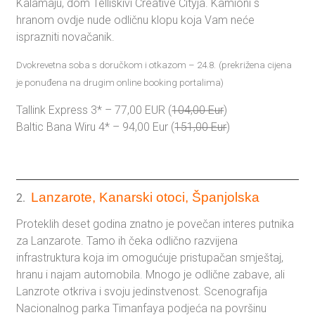
Kalamaju, dom Telliskivi Creative Cityja. Kamioni s
hranom ovdje nude odličnu klopu koja Vam neće
isprazniti novačanik.
Dvokrevetna soba s doručkom i otkazom – 24.8.
(prekrižena cijena
je ponuđena na drugim online booking portalima)
Tallink Express 3* – 77,00 EUR (
104,00 Eur
)
Baltic Bana Wiru 4* – 94,00 Eur (
151,00 Eur
)
Lanzarote, Kanarski otoci, Španjolska
2.
Proteklih deset godina znatno je povečan interes putnika
za Lanzarote. Tamo ih čeka odlično razvijena
infrastruktura koja im omogućuje pristupačan smještaj,
hranu i najam automobila. Mnogo je odlične zabave, ali
Lanzrote otkriva i svoju jedinstvenost. Scenografija
Nacionalnog parka Timanfaya podjeća na površinu