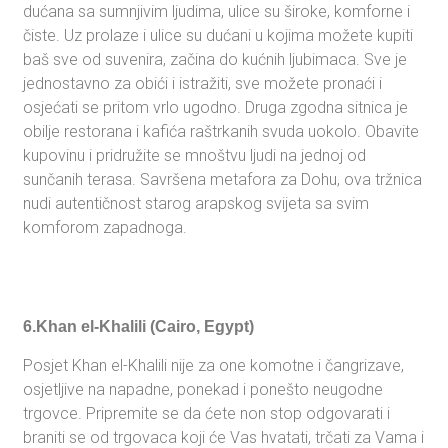
dućana sa sumnjivim ljudima, ulice su široke, komforne i
čiste. Uz prolaze i ulice su dućani u kojima možete kupiti
baš sve od suvenira, začina do kućnih ljubimaca. Sve je
jednostavno za obići i istražiti, sve možete pronaći i
osjećati se pritom vrlo ugodno. Druga zgodna sitnica je
obilje restorana i kafića raštrkanih svuda uokolo. Obavite
kupovinu i pridružite se mnoštvu ljudi na jednoj od
sunčanih terasa. Savršena metafora za Dohu, ova tržnica
nudi autentičnost starog arapskog svijeta sa svim
komforom zapadnoga.
6.Khan el-Khalili (Cairo, Egypt)
Posjet Khan el-Khalili nije za one komotne i čangrizave,
osjetljive na napadne, ponekad i ponešto neugodne
trgovce. Pripremite se da ćete non stop odgovarati i
braniti se od trgovaca koji će Vas hvatati, trčati za Vama i