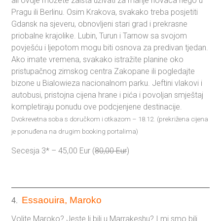
ali ovdje možete zaista uživati za manje novaca nego u
Pragu ili Berlinu. Osim Krakova, svakako treba posjetiti
Gdansk na sjeveru, obnovljeni stari grad i prekrasne
priobalne krajolike. Lubin, Turun i Tarnow sa svojom
povješću i ljepotom mogu biti osnova za predivan tjedan.
Ako imate vremena, svakako istražite planine oko
pristupačnog zimskog centra Zakopane ili pogledajte
bizone u Bialowieza nacionalnom parku. Jeftini vlakovi i
autobusi, pristojna cijena hrane i pića i povoljan smještaj
kompletiraju ponudu ove podcjenjene destinacije.
Dvokrevetna soba s doručkom i otkazom – 18.12.
(prekrižena cijena
je ponuđena na drugim booking portalima)
Secesja 3* – 45,00 Eur (
80,00 Eur
)
Essaouira, Maroko
4.
Volite Maroko? Jeste li bili u Marrakeshu? I mi smo bili.