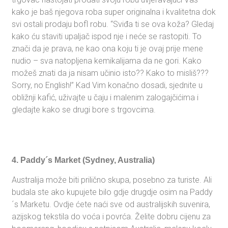
kako je baš njegova roba super originalna i kvalitetna dok
svi ostali prodaju bofl robu. “Sviđa ti se ova koža? Gledaj
kako ću staviti upaljač ispod nje i neće se rastopiti. To
znači da je prava, ne kao ona koju ti je ovaj prije mene
nudio – sva natopljena kemikalijama da ne gori. Kako
možeš znati da ja nisam učinio isto?? Kako to misliš???
Sorry, no English!” Kad Vim konačno dosadi, sjednite u
obližnji kafić, uživajte u čaju i malenim zalogajčićima i
gledajte kako se drugi bore s trgovcima.
4. Paddy´s Market (Sydney, Australia)
Australija može biti prilično skupa, posebno za turiste. Ali
budala ste ako kupujete bilo gdje drugdje osim na Paddy
´s Marketu. Ovdje ćete naći sve od australijskih suvenira,
azijskog tekstila do voća i povrća. Želite dobru cijenu za